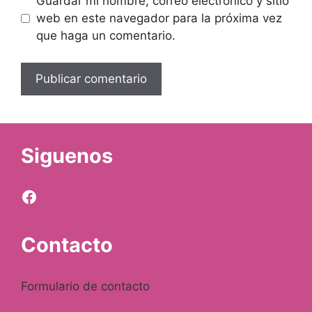
Guardar mi nombre, correo electrónico y sitio
d
i
z
web en este navegador para la próxima vez
o
c
u
que haga un comentario.
r
i
l
a
ó
?
?
n
a
l
Siguenos
u
Facebook
z
a
Contacto
z
u
Formulario de contacto
l