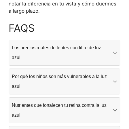
notar la diferencia en tu vista y cómo duermes
a largo plazo.
FAQS
¿
Los precios reales de lentes con filtro de luz
C
azul
u
Los lentes básicos cuestan desde $200 pesos en
¿
á
farmacias, mientras que los profesionales van de
Por qué los niños son más vulnerables a la luz
L
n
$800 a $3,000. Marcas como Cyxus y KLIM
azul
ofrecen opciones económicas en línea, pero para
a
t
uso intensivo, invierte en marcas como Gunnar que
Los ojos de los niños filtran menos luz azul
¿
l
o
cuestan entre $1,500-$2,500.
naturalmente porque su cristalino es más
Nutrientes que fortalecen tu retina contra la luz
L
u
c
transparente. Esto significa que llega más
azul
radiación directa a su retina, aumentando el riesgo
o
z
u
de daño a largo plazo. Además, su sistema
La luteína y zeaxantina son antioxidantes clave que