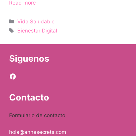
Read more
Categorías
Vida Saludable
Etiquetas
Bienestar Digital
Siguenos
Facebook
Contacto
Formulario de contacto
hola@annesecrets.com